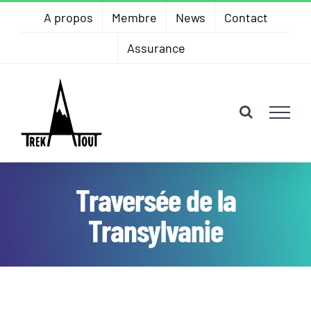
Skip
A propos
Membre
News
Contact
to
Assurance
content
Traversée de la
Transylvanie