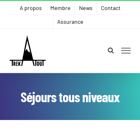
Skip
A propos
Membre
News
Contact
to
Assurance
content
Séjours tous niveaux