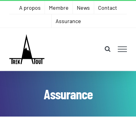
Skip
A propos
Membre
News
Contact
to
Assurance
content
Assurance